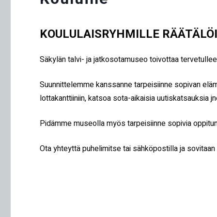
KOULULAISRYHMILLE RÄÄTÄLÖI
Säkylän talvi- ja jatkosotamuseo toivottaa tervetull
Suunnittelemme kanssanne tarpeisiinne sopivan elämy
lottakanttiiniin, katsoa sota-aikaisia uutiskatsauksia jn
Pidämme museolla myös tarpeisiinne sopivia oppitunte
Ota yhteyttä puhelimitse tai sähköpostilla ja sovitaan