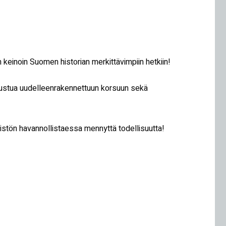
keinoin Suomen historian merkittävimpiin hetkiin!
utustua uudelleenrakennettuun korsuun sekä
istön havannollistaessa mennyttä todellisuutta!