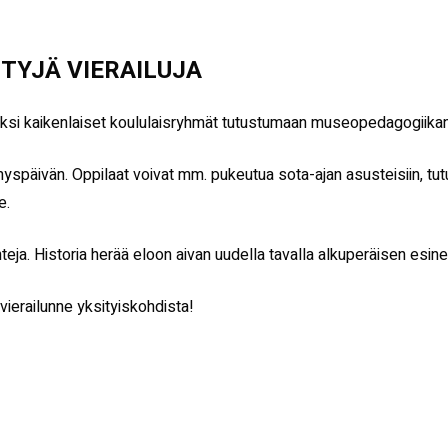
TYJÄ VIERAILUJA
eeksi kaikenlaiset koululaisryhmät tutustumaan museopedagogiikan 
späivän. Oppilaat voivat mm. pukeutua sota-ajan asusteisiin, t
e.
ja. Historia herää eloon aivan uudella tavalla alkuperäisen esine
 vierailunne yksityiskohdista!