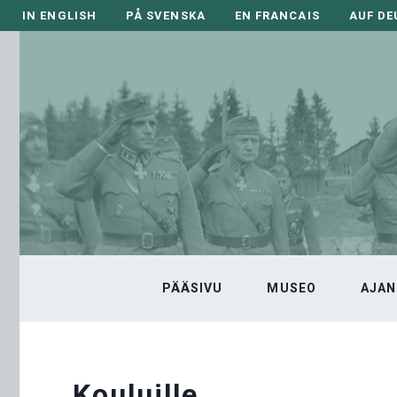
Siirry
IN ENGLISH
PÅ SVENSKA
EN FRANCAIS
AUF D
sisältöön
PÄÄSIVU
MUSEO
AJAN
Kouluille