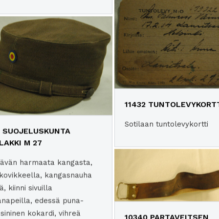
11432 TUNTOLEVYKORT
Sotilaan tuntolevykortti
0 SUOJELUSKUNTA
LAKKI M 27
tävän harmaata kangasta,
 kovikkeella, kangasnauha
, kiinni sivuilla
nanapeilla, edessä puna-
sininen kokardi, vihreä
10340 PARTAVEITSEN