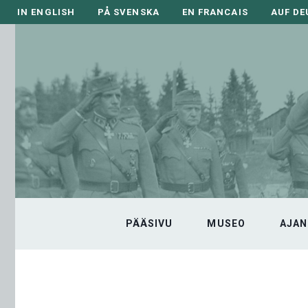
Siirry
IN ENGLISH
PÅ SVENSKA
EN FRANCAIS
AUF D
sisältöön
PÄÄSIVU
MUSEO
AJAN