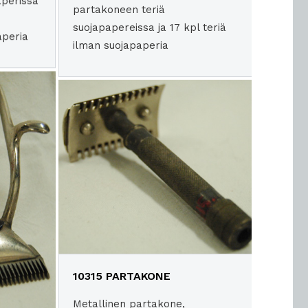
aperissa
partakoneen teriä
n
suojapapereissa ja 17 kpl teriä
aperia
ilman suojapaperia
10315 PARTAKONE
Metallinen partakone,