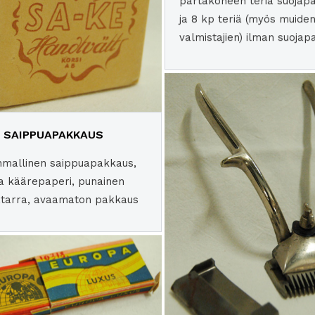
partakoneen teriä suojap
ja 8 kp teriä (myös muide
valmistajien) ilman suojap
2 SAIPPUAPAKKAUS
nmallinen saippuapakkaus,
a käärepaperi, punainen
jatarra, avaamaton pakkaus