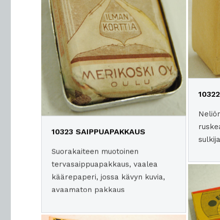
1032
Neliö
ruske
10323 SAIPPUAPAKKAUS
sulki
Suorakaiteen muotoinen
tervasaippuapakkaus, vaalea
käärepaperi, jossa kävyn kuvia,
avaamaton pakkaus