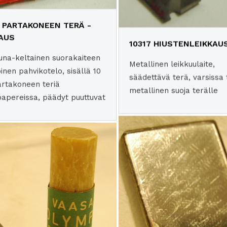
8 PARTAKONEEN TERÄ -
AUS
10317 HIUSTENLEIKKAU
puna-keltainen suorakaiteen
Metallinen leikkuulaite,
inen pahvikotelo, sisällä 10
säädettävä terä, varsissa 
artakoneen teriä
metallinen suoja terälle
papereissa, päädyt puuttuvat