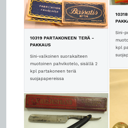
1031
PAKK
Sini-
10319 PARTAKONEEN TERÄ -
muoto
PAKKAUS
kpl p
suoja
Sini-valkoinen suorakaiteen
muotoinen pahvikotelo, sisällä 2
kpl partakoneen teriä
suojapapereissa