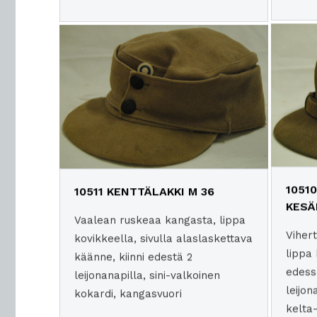
1051
10511 KENTTÄLAKKI M 36
KESÄ
Vaalean ruskeaa kangasta, lippa
Viher
kovikkeella, sivulla alaslaskettava
lippa
käänne, kiinni edestä 2
edessä
leijonanapilla, sini-valkoinen
leijo
kokardi, kangasvuori
kelta-