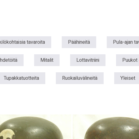
ilökohtaisia tavaroita
Päähineitä
Pula-ajan ta
uhdetöitä
Mitalit
Lottavitriini
Puukot 
Tupakkatuotteita
Ruokailuvälineitä
Yleiset