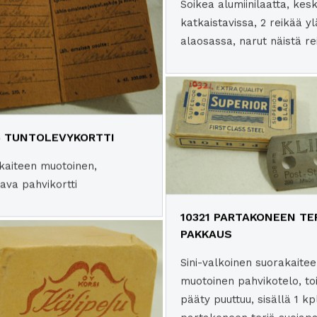
Soikea alumiinilaatta, kes
katkaistavissa, 2 reikää yl
alaosassa, narut näistä rei
6 TUNTOLEVYKORTTI
kaiteen muotoinen,
tava pahvikortti
10321 PARTAKONEEN TE
PAKKAUS
Sini-valkoinen suorakaite
muotoinen pahvikotelo, to
pääty puuttuu, sisällä 1 kp