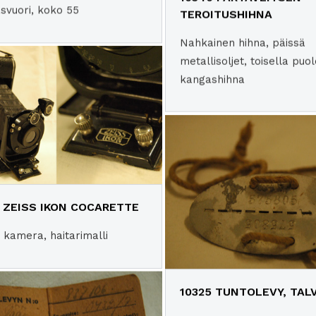
svuori, koko 55
TEROITUSHIHNA
Nahkainen hihna, päissä
metallisoljet, toisella puol
kangashihna
7 ZEISS IKON COCARETTE
 kamera, haitarimalli
10325 TUNTOLEVY, TAL