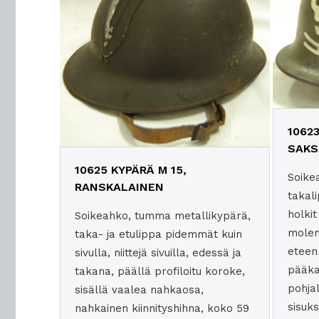
1062
SAKS
10625 KYPÄRÄ M 15,
Soike
RANSKALAINEN
takal
holkit
Soikeahko, tumma metallikypärä,
molem
taka- ja etulippa pidemmät kuin
eteen
sivulla, niittejä sivuilla, edessä ja
pääkal
takana, päällä profiloitu koroke,
pohjal
sisällä vaalea nahkaosa,
sisuks
nahkainen kiinnityshihna, koko 59