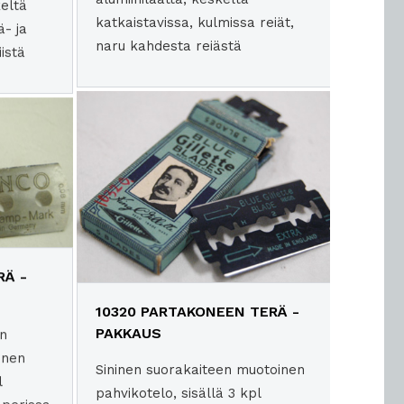
keltä
katkaistavissa, kulmissa reiät,
ä- ja
naru kahdesta reiästä
istä
RÄ -
10320 PARTAKONEEN TERÄ -
PAKKAUS
en
inen
Sininen suorakaiteen muotoinen
l
pahvikotelo, sisällä 3 kpl