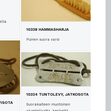
ella
10338 HAMMASHARJA
Puinen suora varsi
10324 TUNTOLEVY, JATKOSOTA
VISOTA
Suorakaiteen muotoinen
alumiinilaatta, keskeltä