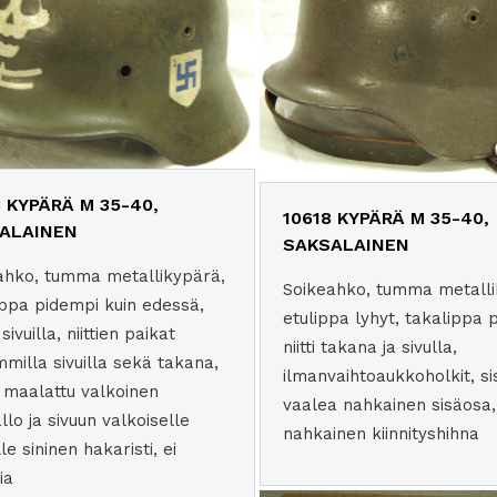
3 KYPÄRÄ M 35-40,
10618 KYPÄRÄ M 35-40,
ALAINEN
SAKSALAINEN
ahko, tumma metallikypärä,
Soikeahko, tumma metalli
ippa pidempi kuin edessä,
etulippa lyhyt, takalippa p
 sivuilla, niittien paikat
niitti takana ja sivulla,
milla sivuilla sekä takana,
ilmanvaihtoaukkoholkit, si
 maalattu valkoinen
vaalea nahkainen sisäosa
lo ja sivuun valkoiselle
nahkainen kiinnityshihna
le sininen hakaristi, ei
ia