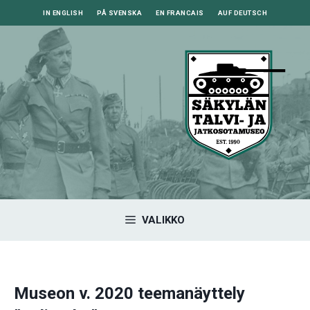
Siirry
IN ENGLISH
PÅ SVENSKA
EN FRANCAIS
AUF DEUTSCH
sisältöön
VALIKKO
Museon v. 2020 teemanäyttely