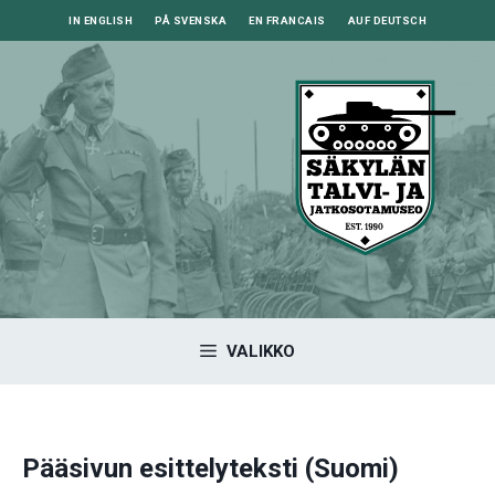
Siirry
IN ENGLISH
PÅ SVENSKA
EN FRANCAIS
AUF DEUTSCH
sisältöön
VALIKKO
Pääsivun esittelyteksti (Suomi)