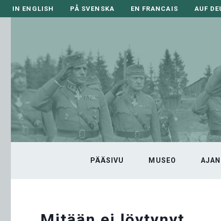
Siirry
IN ENGLISH
PÅ SVENSKA
EN FRANCAIS
AUF D
sisältöön
PÄÄSIVU
MUSEO
AJAN
Mitään ei löytynyt.