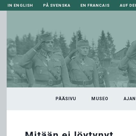
Siirry
IN ENGLISH
PÅ SVENSKA
EN FRANCAIS
AUF D
sisältöön
PÄÄSIVU
MUSEO
AJAN
Mitään ei löytynyt.