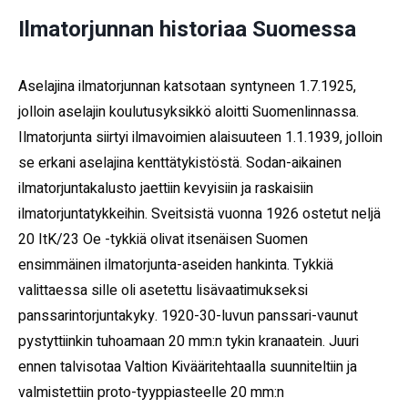
Ilmatorjunnan historiaa Suomessa
Aselajina ilmatorjunnan katsotaan syntyneen 1.7.1925,
jolloin aselajin koulutusyksikkö aloitti Suomenlinnassa.
Ilmatorjunta siirtyi ilmavoimien alaisuuteen 1.1.1939, jolloin
se erkani aselajina kenttätykistöstä. Sodan-aikainen
ilmatorjuntakalusto jaettiin kevyisiin ja raskaisiin
ilmatorjuntatykkeihin. Sveitsistä vuonna 1926 ostetut neljä
20 ItK/23 Oe -tykkiä olivat itsenäisen Suomen
ensimmäinen ilmatorjunta-aseiden hankinta. Tykkiä
valittaessa sille oli asetettu lisävaatimukseksi
panssarintorjuntakyky. 1920-30-luvun panssari-vaunut
pystyttiinkin tuhoamaan 20 mm:n tykin kranaatein. Juuri
ennen talvisotaa Valtion Kivääritehtaalla suunniteltiin ja
valmistettiin proto-tyyppiasteelle 20 mm:n