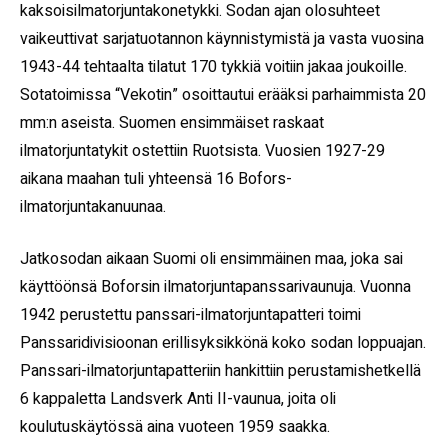
kaksoisilmatorjuntakonetykki. Sodan ajan olosuhteet
vaikeuttivat sarjatuotannon käynnistymistä ja vasta vuosina
1943-44 tehtaalta tilatut 170 tykkiä voitiin jakaa joukoille.
Sotatoimissa “Vekotin” osoittautui erääksi parhaimmista 20
mm:n aseista. Suomen ensimmäiset raskaat
ilmatorjuntatykit ostettiin Ruotsista. Vuosien 1927-29
aikana maahan tuli yhteensä 16 Bofors-
ilmatorjuntakanuunaa.
Jatkosodan aikaan Suomi oli ensimmäinen maa, joka sai
käyttöönsä Boforsin ilmatorjuntapanssarivaunuja. Vuonna
1942 perustettu panssari-ilmatorjuntapatteri toimi
Panssaridivisioonan erillisyksikkönä koko sodan loppuajan.
Panssari-ilmatorjuntapatteriin hankittiin perustamishetkellä
6 kappaletta Landsverk Anti II-vaunua, joita oli
koulutuskäytössä aina vuoteen 1959 saakka.