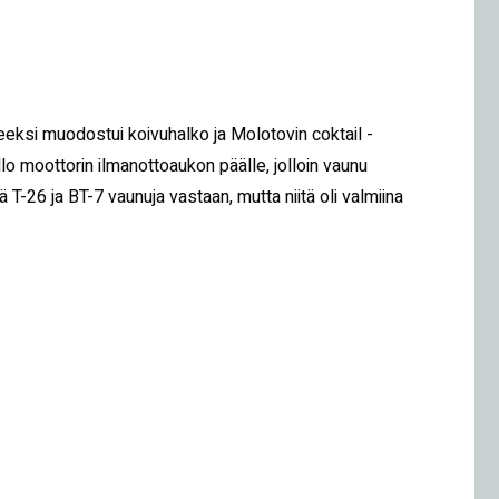
eeksi muodostui koivuhalko ja Molotovin coktail -
llo moottorin ilmanottoaukon päälle, jolloin vaunu
 T-26 ja BT-7 vaunuja vastaan, mutta niitä oli valmiina