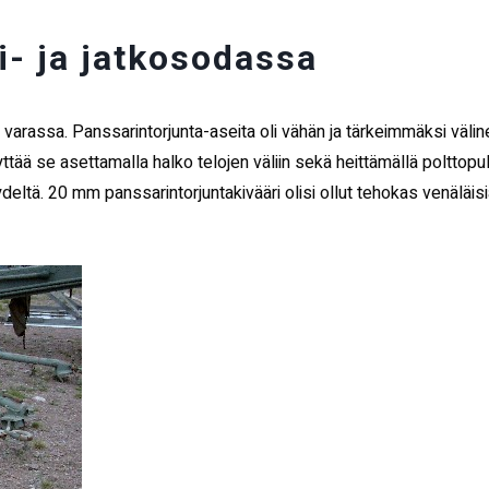
i- ja jatkosodassa
varassa. Panssarintorjunta-aseita oli vähän ja tärkeimmäksi välin
yttää se asettamalla halko telojen väliin sekä heittämällä polttopu
eltä. 20 mm panssarintorjuntakivääri olisi ollut tehokas venäläisiä