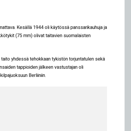
attava. Kesällä 1944 oli käytössä panssarikauhuja ja
kötykit (75 mm) olivat taitavien suomalaisten
n taito yhdessä tehokkaan tykistön torjuntatulen sekä
nsaiden tappioiden jälkeen vastustajan oli
ilpajuoksuun Berliiniin.