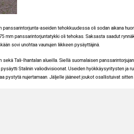
en panssarintorjunta-aseiden tehokkuudessa oli sodan aikana huom
 75 mm panssarintorjuntatykki oli tehokas. Saksasta saadut rynnäk
kään sovi unohtaa vaunujen liikkeen pysäyttäjinä.
n sekä Tali-Ihantalan alueilla. Siellä suomalaisen panssarintorjuja
säytti Stalinin valiodivisioonat. Useiden hyökkäysyritysten ja ru
a pystytä nujertamaan. Jäljelle jääneet joukot osallistuivat sitten k