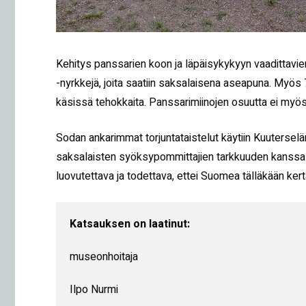
Kehitys panssarien koon ja läpäisykykyyn vaadittavi
-nyrkkejä, joita saatiin saksalaisena aseapuna. Myös
käsissä tehokkaita. Panssarimiinojen osuutta ei myös
Sodan ankarimmat torjuntataistelut käytiin Kuuterselä
saksalaisten syöksypommittajien tarkkuuden kanssa py
luovutettava ja todettava, ettei Suomea tälläkään kerta
Katsauksen on laatinut:
museonhoitaja

Ilpo Nurmi