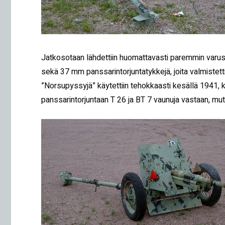
Jatkosotaan lähdettiin huomattavasti paremmin varuste
sekä 37 mm panssarintorjuntatykkejä, joita valmistetti
”Norsupyssyjä” käytettiin tehokkaasti kesällä 1941, kun
panssarintorjuntaan T 26 ja BT 7 vaunuja vastaan, mutta