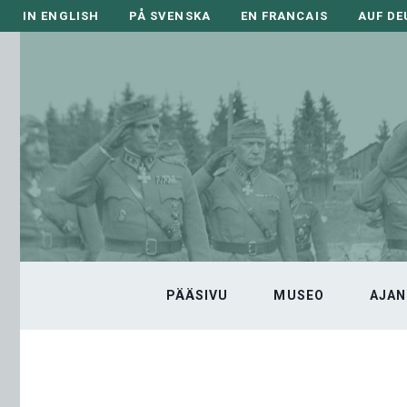
Siirry
IN ENGLISH
PÅ SVENSKA
EN FRANCAIS
AUF D
sisältöön
PÄÄSIVU
MUSEO
AJAN