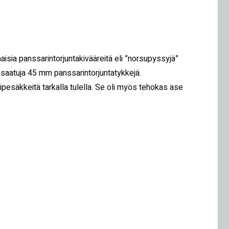
aisia panssarintorjuntakivääreitä eli ”norsupyssyjä”
na saatuja 45 mm panssarintorjuntatykkejä.
kkipesäkkeitä tarkalla tulella. Se oli myös tehokas ase