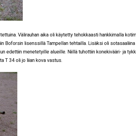
ttuina. Välirauhan aika oli käytetty tehokkaasti hankkimalla kotim
in Boforsin lisenssillä Tampellan tehtailla. Lisäksi oli sotasaalii
 edettiin menetetyille alueille. Niillä tuhottiin konekivääri- ja ty
 T 34 oli jo liian kova vastus.