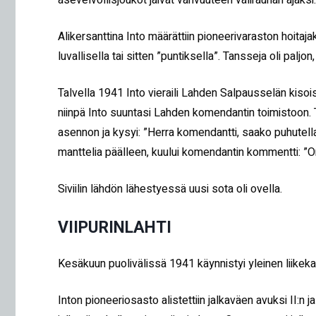
asevelvollisjoukot jäivät vahvuuteen välirauhan ajaksi.
Alikersanttina Into määrättiin pioneerivaraston hoitaja
luvallisella tai sitten ”puntiksella”. Tansseja oli palj
Talvella 1941 Into vieraili Lahden Salpausselän kisoi
niinpä Into suuntasi Lahden komendantin toimistoon. T
asennon ja kysyi: ”Herra komendantti, saako puhutella
manttelia päälleen, kuului komendantin kommentti: ”On
Siviilin lähdön lähestyessä uusi sota oli ovella.
VIIPURINLAHTI
Kesäkuun puolivälissä 1941 käynnistyi yleinen liikekan
Inton pioneeriosasto alistettiin jalkaväen avuksi II:n