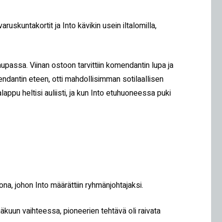
ruskuntakortit ja Into kävikin usein iltalomilla,
upassa. Viinan ostoon tarvittiin komendantin lupa ja
ndantin eteen, otti mahdollisimman sotilaallisen
ppu heltisi auliisti, ja kun Into etuhuoneessa puki
na, johon Into määrättiin ryhmänjohtajaksi.
näkuun vaihteessa, pioneerien tehtävä oli raivata