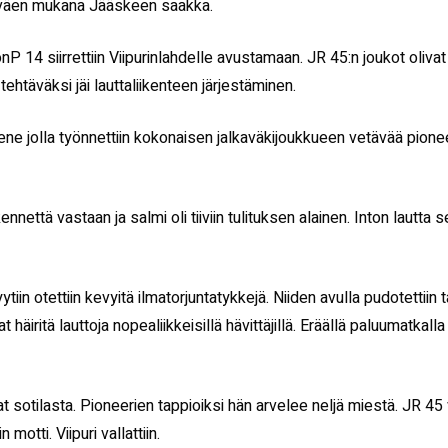
lkaväen mukana Jääskeen saakka.
onP 14 siirrettiin Viipurinlahdelle avustamaan. JR 45:n joukot oli
ehtäväksi jäi lauttaliikenteen järjestäminen.
e jolla työnnettiin kokonaisen jalkaväkijoukkueen vetävää pioneeri
ikennettä vastaan ja salmi oli tiiviin tulituksen alainen. Inton lautta s
yytiin otettiin kevyitä ilmatorjuntatykkejä. Niiden avulla pudotettiin t
aat häiritä lauttoja nopealiikkeisillä hävittäjillä. Eräällä paluumatka
 sotilasta. Pioneerien tappioiksi hän arvelee neljä miestä. JR 45 
otti. Viipuri vallattiin.