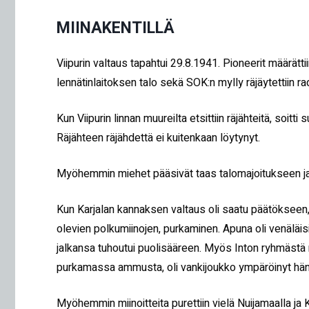
MIINAKENTILLÄ
Viipurin valtaus tapahtui 29.8.1941. Pioneerit määrätti
lennätinlaitoksen talo sekä SOK:n mylly räjäytettiin r
Kun Viipurin linnan muureilta etsittiin räjähteitä, soi
Räjähteen räjähdettä ei kuitenkaan löytynyt.
Myöhemmin miehet pääsivät taas talomajoitukseen ja olo
Kun Karjalan kannaksen valtaus oli saatu päätökseen, s
olevien polkumiinojen, purkaminen. Apuna oli venäläis
jalkansa tuhoutui puolisääreen. Myös Inton ryhmästä me
purkamassa ammusta, oli vankijoukko ympäröinyt hänet j
Myöhemmin miinoitteita purettiin vielä Nuijamaalla ja 