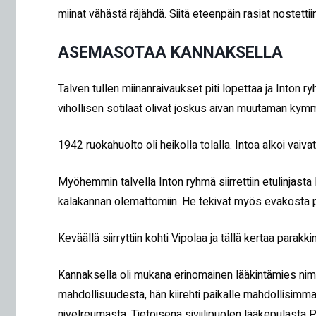
miinat vähästä räjähdä. Siitä eteenpäin rasiat nostettiin
ASEMASOTAA KANNAKSELLA
Talven tullen miinanraivaukset piti lopettaa ja Inton ryh
vihollisen sotilaat olivat joskus aivan muutaman ky
1942 ruokahuolto oli heikolla tolalla. Intoa alkoi vaiva
Myöhemmin talvella Inton ryhmä siirrettiin etulinjasta
kalakannan olemattomiin. He tekivät myös evakosta pal
Keväällä siirryttiin kohti Vipolaa ja tällä kertaa pa
Kannaksella oli mukana erinomainen lääkintämies nimel
mahdollisuudesta, hän kiirehti paikalle mahdollisimman
nivelreumasta. Tietoisena siviilipuolen lääkepulasta Pa