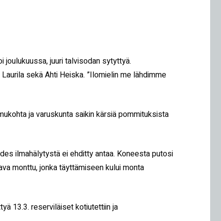
joulukuussa, juuri talvisodan sytyttyä.
i Laurila sekä Ahti Heiska. ”Ilomielin me lähdimme
olmukohta ja varuskunta saikin kärsiä pommituksista
es ilmahälytystä ei ehditty antaa. Koneesta putosi
ltava monttu, jonka täyttämiseen kului monta
 13.3. reserviläiset kotiutettiin ja