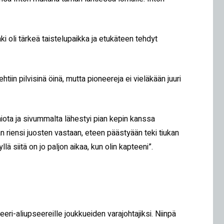
ki oli tärkeä taistelupaikka ja etukäteen tehdyt
ehtiin pilvisinä öinä, mutta pioneereja ei vieläkään juuri
miota ja sivummalta lähestyi pian kepin kanssa
 Hän riensi juosten vastaan, eteen päästyään teki tiukan
ä siitä on jo paljon aikaa, kun olin kapteeni”.
eri-aliupseereille joukkueiden varajohtajiksi. Niinpä