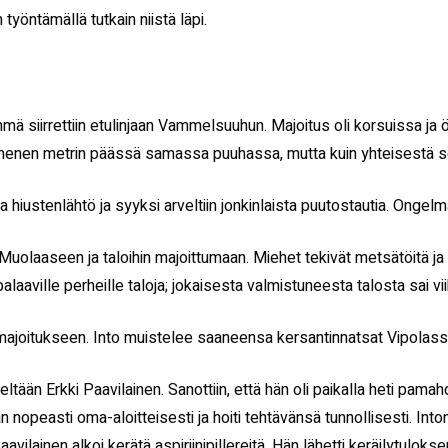
 työntämällä tutkain niistä läpi.
mä siirrettiin etulinjaan Vammelsuuhun. Majoitus oli korsuissa ja öisi
mmenen metrin päässä samassa puuhassa, mutta kuin yhteisestä so
ta hiustenlähtö ja syyksi arveltiin jonkinlaista puutostautia. Ongel
 Muolaaseen ja taloihin majoittumaan. Miehet tekivät metsätöitä ja 
aaville perheille taloja; jokaisesta valmistuneesta talosta sai vi
rakkimajoitukseen. Into muistelee saaneensa kersantinnatsat Vipol
tään Erkki Paavilainen. Sanottiin, että hän oli paikalla heti pama
 nopeasti oma-aloitteisesti ja hoiti tehtävänsä tunnollisesti. Into
avilainen alkoi kerätä aspiriinipillereitä. Hän lähetti keräilytulo