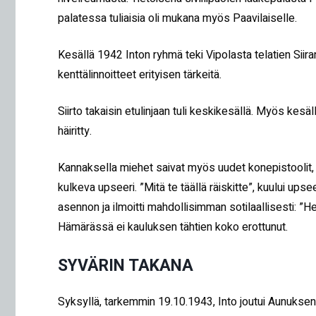
palatessa tuliaisia oli mukana myös Paavilaiselle.
Kesällä 1942 Inton ryhmä teki Vipolasta telatien Siira
kenttälinnoitteet erityisen tärkeitä.
Siirto takaisin etulinjaan tuli keskikesällä. Myös kesällä
häiritty.
Kannaksella miehet saivat myös uudet konepistoolit, j
kulkeva upseeri. ”Mitä te täällä räiskitte”, kuului upse
asennon ja ilmoitti mahdollisimman sotilaallisesti: ”He
Hämärässä ei kauluksen tähtien koko erottunut.
SYVÄRIN TAKANA
Syksyllä, tarkemmin 19.10.1943, Into joutui Aunuksen k