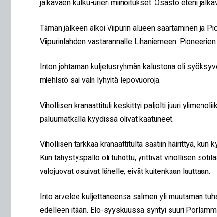
jalkaväen kulku-urien miinoitukset. Osasto eteni ja
Tämän jälkeen alkoi Viipurin alueen saartaminen ja Pi
Viipurinlahden vastarannalle Lihaniemeen. Pioneerien t
Inton johtaman kuljetusryhmän kalustona oli syöksyven
miehistö sai vain lyhyitä lepovuoroja.
Vihollisen kranaattituli keskittyi paljolti juuri ylimenoli
paluumatkalla kyydissä olivat kaatuneet.
Vihollisen tarkkaa kranaattitulta saatiin häirittyä, kun k
Kun tähystyspallo oli tuhottu, yrittivät vihollisen sotil
valojuovat osuivat lähelle, eivät kuitenkaan lauttaan.
Into arvelee kuljettaneensa salmen yli muutaman tuhat
edelleen itään. Elo-syyskuussa syntyi suuri Porlammin m