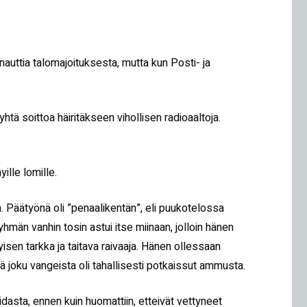
 nauttia talomajoituksesta, mutta kun Posti- ja
htä soittoa häiritäkseen vihollisen radioaaltoja.
ille lomille.
n. Päätyönä oli ”penaalikentän”, eli puukotelossa
hmän vanhin tosin astui itse miinaan, jolloin hänen
isen tarkka ja taitava raivaaja. Hänen ollessaan
ä joku vangeista oli tahallisesti potkaissut ammusta.
idasta, ennen kuin huomattiin, etteivät vettyneet