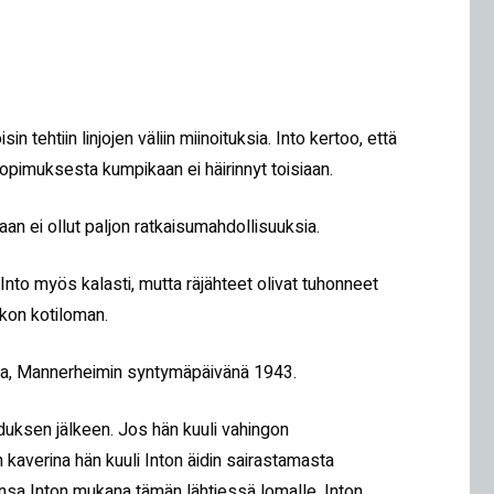
n tehtiin linjojen väliin miinoituksia. Into kertoo, että
pimuksesta kumpikaan ei häirinnyt toisiaan.
maan ei ollut paljon ratkaisumahdollisuuksia.
Into myös kalasti, mutta räjähteet olivat tuhonneet
ikon kotiloman.
assa, Mannerheimin syntymäpäivänä 1943.
hduksen jälkeen. Jos hän kuuli vahingon
n kaverina hän kuuli Inton äidin sairastamasta
ksensa Inton mukana tämän lähtiessä lomalle. Inton