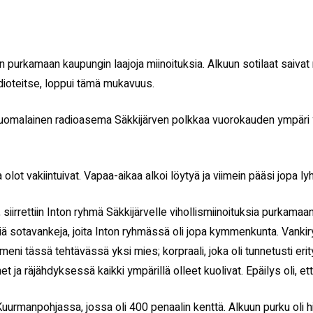
in purkamaan kaupungin laajoja miinoituksia. Alkuun sotilaat saivat
adioteitse, loppui tämä mukavuus.
tti suomalainen radioasema Säkkijärven polkkaa vuorokauden ympäri y
t vakiintuivat. Vapaa-aikaa alkoi löytyä ja viimein pääsi jopa lyhy
iirrettiin Inton ryhmä Säkkijärvelle vihollismiinoituksia purkamaa
iä sotavankeja, joita Inton ryhmässä oli jopa kymmenkunta. Vankiry
ni tässä tehtävässä yksi mies; korpraali, joka oli tunnetusti erity
a räjähdyksessä kaikki ympärillä olleet kuolivat. Epäilys oli, ett
Kuurmanpohjassa, jossa oli 400 penaalin kenttä. Alkuun purku oli h