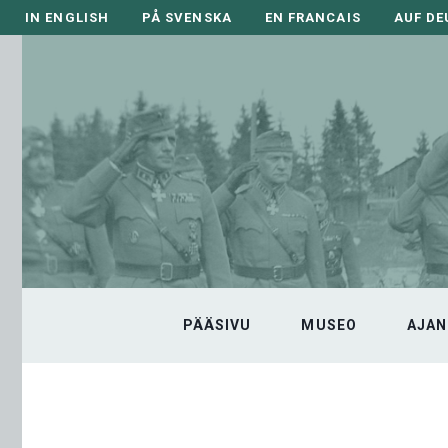
Siirry
IN ENGLISH
PÅ SVENSKA
EN FRANCAIS
AUF D
sisältöön
PÄÄSIVU
MUSEO
AJAN