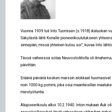
Vuonna 1939 tuli Into Tuomisen (s.1918) ikäluokan vu
Säkylästä lähti Korialle pioneerikoulutukseen yhteens
sinnepäin, missä yhteinen kutsu soi”, kuvaa Into läht
Tässä vaiheessa sotaa Neuvostoliitolla oli ilmaherruu
päivittäin.
Eräänä päivänä kesken marssin alokkaat huomasivat y
noin 1000 kg pommi, joka osui maantiesillan maatukeen 
miestyötuntia.
Aliupseerikoulu alkoi 10.2.1940. Inton mukaan Auk oli 