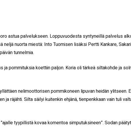
oro astua palvelukseen. Loppuvuodesta syntyneillä palvelus alkoi 
ä neljä nuorta miestä: Into Tuomisen lisäksi Pertti Kankare, Sakar
öpäivän tunnelmia.
s ja pommituksia koettiin paljon. Koria oli tärkeä siltakohde ja s
llättäen nelimoottorisen pommikoneen lipuvan heidän ylitseen. Ed
ja räjähti. Silta säilyi kuitenkin ehjänä, tienpenkkaan vain tuli va
”ajalle tyypillistä kovaa komentoa simputuksineen”. Sodan päätyttyä