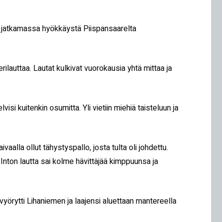
vat jatkamassa hyökkäystä Piispansaarelta
lauttaa. Lautat kulkivat vuorokausia yhtä mittaa ja
elvisi kuitenkin osumitta. Yli vietiin miehiä taisteluun ja
aivaalla ollut tähystyspallo, josta tulta oli johdettu.
lla Inton lautta sai kolme hävittäjää kimppuunsa ja
vyörytti Lihaniemen ja laajensi aluettaan mantereella