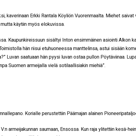
ksi, kaverinaan Erkki Rantala Köyliön Vuorenmaalta. Miehet saivat va
on, mutta käytiin myös elokuvissa.
ssa. Kaupunkireissuun sisältyi Inton ensimmäinen asiointi Alkon ka
oimistolla hän riisui etuhuoneessa manttelinsa, astui sisään kome
?” Luvan saatuaan hän pyysi luvan ostaa pullon Pöytäviinaa. Lupala
pa Suomen armeijalla vielä sotilaallisiakin miehiä”.
nallepano. Korialle perustettiin Päämajan alainen Pioneeripataljoo
 ja V:n armeijakunnan saumaan, Ensossa. Kun raja ylitettiin kesä-hei