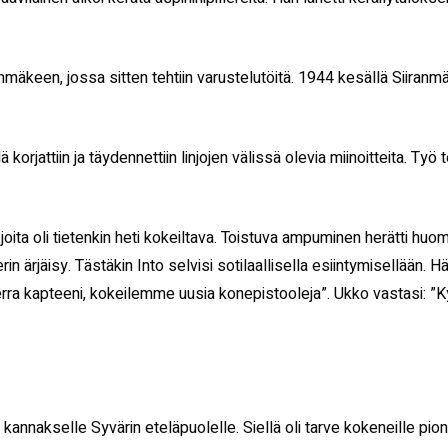
nmäkeen, jossa sitten tehtiin varustelutöitä. 1944 kesällä Siiranmä
 korjattiin ja täydennettiin linjojen välissä olevia miinoitteita. Työ t
oita oli tietenkin heti kokeiltava. Toistuva ampuminen herätti huo
erin ärjäisy. Tästäkin Into selvisi sotilaallisella esiintymisellään.
rra kapteeni, kokeilemme uusia konepistooleja”. Ukko vastasi: ”Kyll
annakselle Syvärin eteläpuolelle. Siellä oli tarve kokeneille pione